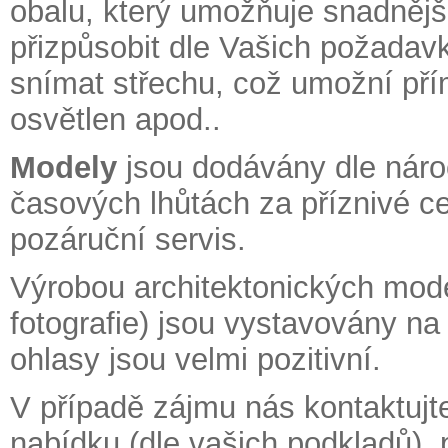
obalu, který umožňuje snadnější
přizpůsobit dle Vašich požadavk
snímat střechu, což umožní pří
osvětlen apod..
Modely
jsou dodávány dle náro
časových lhůtách za příznivé ce
pozáruční servis.
Výrobou architektonických model
fotografie) jsou vystavovány na 
ohlasy jsou velmi pozitivní.
V případě zájmu nás kontaktu
nabídku (dle vašich podkladů),